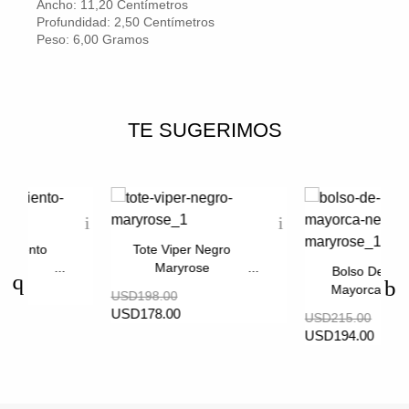
Ancho: 11,20 Centímetros
Profundidad: 2,50 Centímetros
Peso: 6,00 Gramos
TE SUGERIMOS
s Viento
Tote Viper Negro
tinum
Maryrose
Bolso De Ma
Mayorca Neg
USD198.00
Maryrose
USD178.00
USD215.00
USD194.00