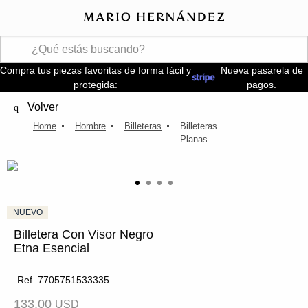
Compra tus piezas favoritas de forma fácil y
Nueva pasarela de
protegida:
pagos.
Volver
Hombre
Billeteras
Billeteras
Planas
Billetera Con Visor Negro
Etna Esencial
Ref. 7705751533335
133.00
USD