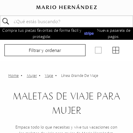
Compra tus piezas favoritas de forma fácil y
Nueva pasarela de
protegida:
pagos.
Filtrar y ordenar
Mujer
Viaje
Línea Grande De Viaje
MALETAS DE VIAJE PARA
MUJER
Empaca todo lo que necesitas y vive tus vacaciones con