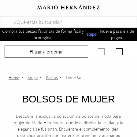
Compra tus piezas favoritas de forma fácil y
Nueva pasarela de
protegida:
pagos.
Filtrar y ordenar
Mujer
Bolsos
Norte Sur
BOLSOS DE MUJER
Descubre la exclusiva colección de bolsos de moda para
mujer de Mario Hernández, donde el diseño, la calidad y la
elegancia se fusionan. Encuentra el complemento ideal
para cada ocasión con materiales premium y acabados