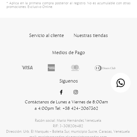
* Aplica en la primera compra posterior al registro. No es acumulable con otras
promociones. Exclusivo Online.
Servicio al cliente
Nuestras tiendas
Medios de Pago
Siguenos
Contáctanos de Lunes a Viernes de 8:00am
a 4:00pm Tel: +58 424-2067362
Razón social: Mario Hernández Venezuela
RIF: J-308206482
Dirección: Urb. El Marqués – Boleita Sur, municipio Sucre, Caracas, Venezuela
mail: mariohernandezvzla@mariohernandez.com