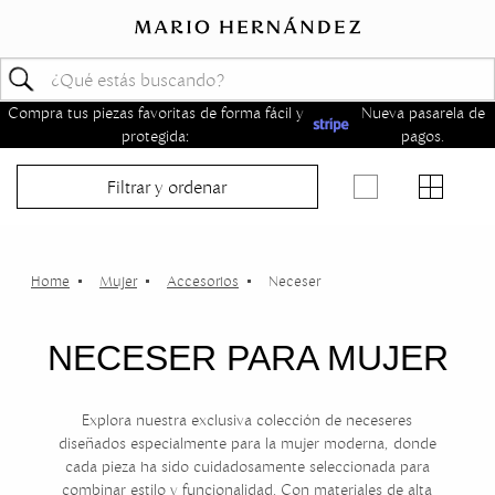
Compra tus piezas favoritas de forma fácil y
Nueva pasarela de
protegida:
pagos.
Filtrar y ordenar
Mujer
Accesorios
Neceser
NECESER PARA MUJER
Explora nuestra exclusiva colección de neceseres
diseñados especialmente para la mujer moderna, donde
cada pieza ha sido cuidadosamente seleccionada para
combinar estilo y funcionalidad. Con materiales de alta