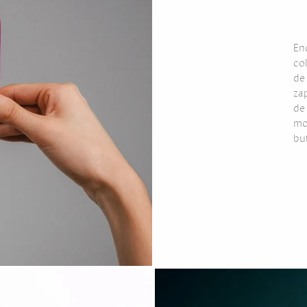
En
co
de
za
de 
mo
bu