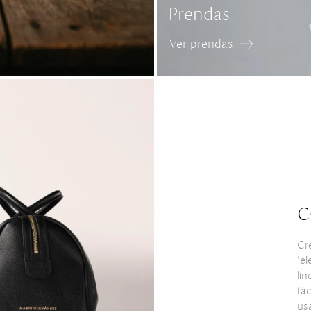
Prendas
Ver prendas
C
Cr
"el
lín
fá
us