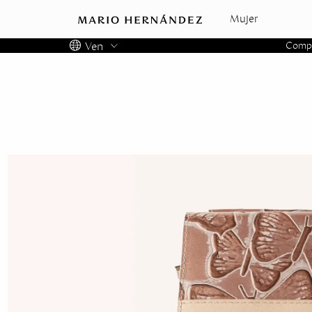
Mujer
Ven
Compra
Colombia
Panama
USA
Costa Rica