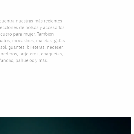
cuentra nuestras más recientes
lecciones de bolsos y accesorios
 cuero para mujer, También
patos, mocasines, maletas, gafas
sol, guantes, billeteras, neceser,
nederos, tarjeteros, chaquetas,
fandas, pañuelos y más.