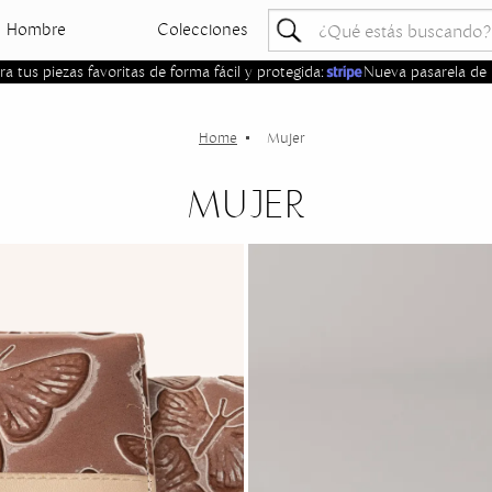
Hombre
Colecciones
 tus piezas favoritas de forma fácil y protegida:
Nueva pasarela de 
Mujer
MUJER