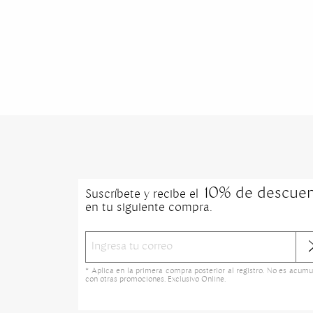
10% de descue
Suscríbete y recibe el
en tu siguiente compra.
* Aplica en la primera compra posterior al registro. No es acumu
con otras promociones. Exclusivo Online.