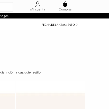
Precio más bajo
Precio más alto
Mi cuenta
Comprar
A - Z
pagos.
Z - A
FECHA DE LANZAMIENTO
Fecha de Lanzamiento
Mejor descuento
Relevancia
istinción a cualquier estilo.