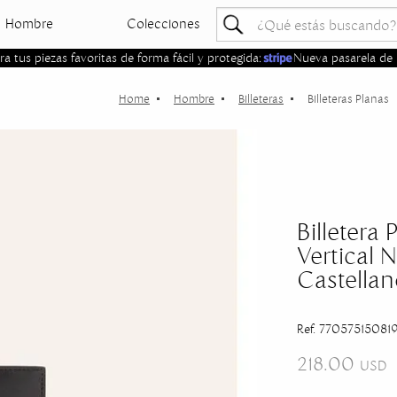
Hombre
Colecciones
 tus piezas favoritas de forma fácil y protegida:
Nueva pasarela de 
Hombre
Billeteras
Billeteras Planas
Billetera
Vertical 
Castellan
Ref. 77057515081
218.00
USD