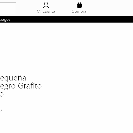
Mi cuenta
Comprar
pagos.
 Pequeña
Negro Grafito
o
97