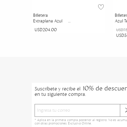
Billetera
Billete
Extraplana Azul
Azul T
Royal Millenium
USD204.00
USD7
USD5
10% de descue
Suscríbete y recibe el
en tu siguiente compra.
* Aplica en la primera compra posterior al registro. No es acumu
con otras promociones. Exclusivo Online.