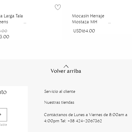
ra Larga Tala
Mocasín Herraje
eens
Mostaza MH
Mocs
USD164.00
5.00
3.00
Volver arriba
nto
Servicio al cliente
Nuestras tiendas
Contáctanos de Lunes a Viernes de 8:00am a
4:00pm Tel: +58 424-2067362
lable