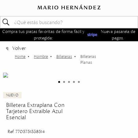
Compra tus piezas favoritas de forma fácil y
Nueva pasarela de
protegida:
pagos.
Volver
Hombre
Billeteras
Billeteras
Planas
Billetera Extraplana Con
Tarjetero Extraible Azul
Esencial
Ref. 7705751538514