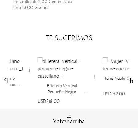
Profundidad: 2,00 Centímetros
Peso: 8,00 Gramos
TE SUGERIMOS
xtraplano
Tenis Vuelo Grafit
Millenium
Billetera Vertical
Pequeña Negro
USD132.00
Castellano
USD218.00
Volver arriba