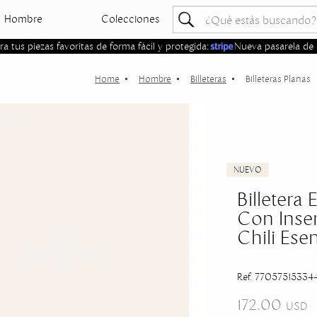
Hombre
Colecciones
 tus piezas favoritas de forma fácil y protegida:
Nueva pasarela de 
Hombre
Billeteras
Billeteras Planas
Billetera 
Con Inse
Chili Esen
Ref. 770575153344
172.00
USD