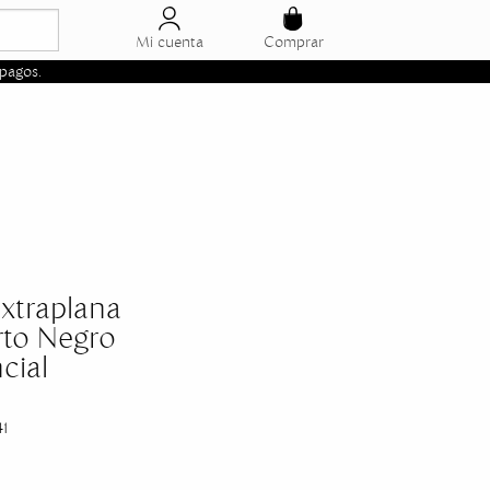
Mi cuenta
Comprar
pagos.
Extraplana
rto Negro
cial
1