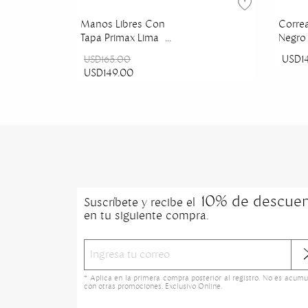
Manos Libres Con
Correa
Tapa Primax Lima
Negro
Maryrose
USD1
USD165.00
USD149.00
10% de descue
Suscríbete y recibe el
en tu siguiente compra.
* Aplica en la primera compra posterior al registro. No es acumu
con otras promociones. Exclusivo Online.