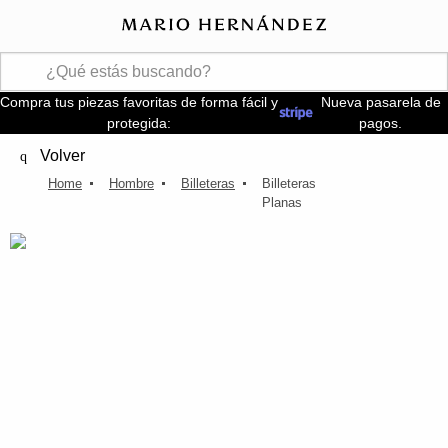
Compra tus piezas favoritas de forma fácil y
Nueva pasarela de
protegida:
pagos.
Volver
Hombre
Billeteras
Billeteras
Planas