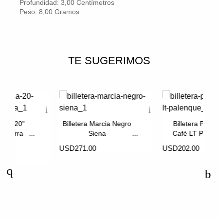
Profundidad: 3,00 Centímetros
Peso: 8,00 Gramos
TE SUGERIMOS
ueña 20"
Billetera Marcia Negro
Billetera Peq
o Sierra
Siena
Café LT Palen
USD271.00
USD202.00