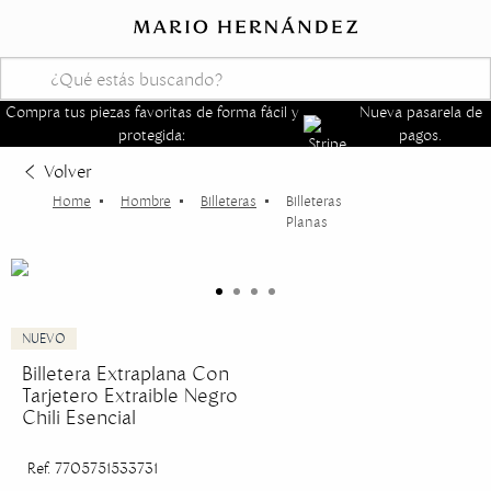
Compra tus piezas favoritas de forma fácil y
Nueva pasarela de
protegida:
pagos.
Volver
Hombre
Billeteras
Billeteras
Planas
Billetera Extraplana Con
Tarjetero Extraible Negro
Chili Esencial
Ref. 7705751533731