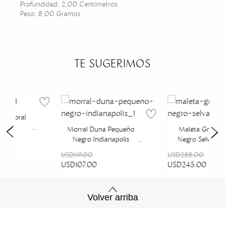
Profundidad: 2,00 Centímetros
Peso: 8,00 Gramos
TE SUGERIMOS
da Coral
lks
Morral Duna Pequeño
Maleta Grande
Negro Indianapolis
Negro Selva Aza
USD119.00
USD288.00
USD107.00
USD245.00
Volver arriba