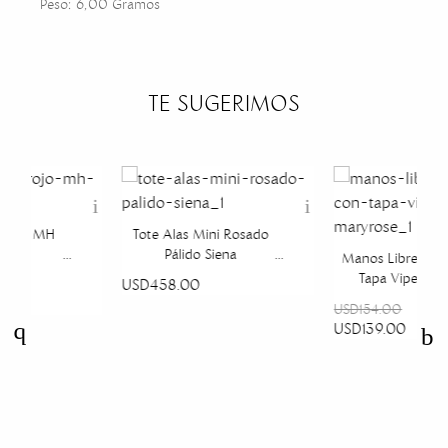
Peso: 6,00 Gramos
TE SUGERIMOS
 rojo MH
Tote Alas Mini Rosado
Pálido Siena
Manos Libres Mi
Tapa Viper Bl
USD458.00
Maryrose
USD154.00
USD139.00