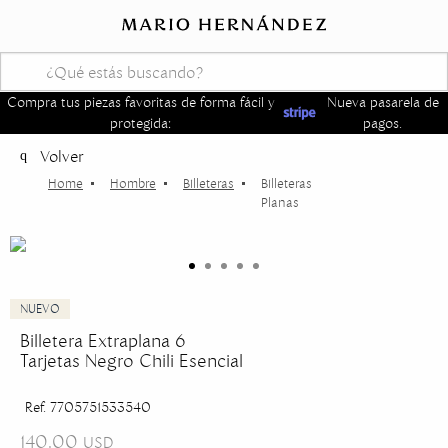
Compra tus piezas favoritas de forma fácil y
Nueva pasarela de
protegida:
pagos.
Volver
Hombre
Billeteras
Billeteras
Planas
Billetera Extraplana 6
Tarjetas Negro Chili Esencial
Ref. 7705751533540
140.00
USD