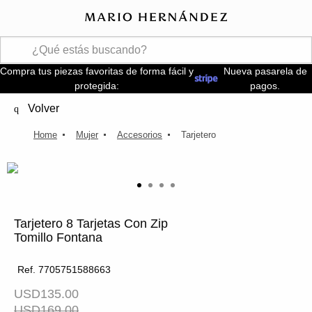
Compra tus piezas favoritas de forma fácil y
Nueva pasarela de
protegida:
pagos.
Volver
Mujer
Accesorios
Tarjetero
Tarjetero 8 Tarjetas Con Zip
Tomillo Fontana
Ref. 7705751588663
USD135.00
USD169.00