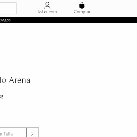
Mi cuenta
Comprar
pagos.
lo Arena
55
a Talla