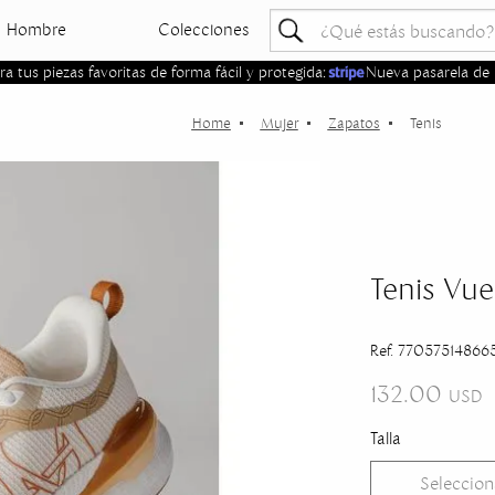
Hombre
Colecciones
 tus piezas favoritas de forma fácil y protegida:
Nueva pasarela de 
Mujer
Zapatos
Tenis
Tenis Vue
Ref. 77057514866
132.00
USD
Talla
Seleccion