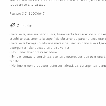
Puedes cambiar los cordones por color arena o blanco , el que te 
toque único a tu calzado
Registro SIC: 860066471
Cuidados
• Para lavar, usar un paño suave, ligeramente humedecido o una es
escobillar suavemente la superficie observando para no decolorar e
• Para lavar herrajes o adornos metálicos, usar un paño suave lig
detergentes, blanqueadores o disolventes.
• No utilizar lavadora ni secadora.
• Evite el contacto con tintas, aceites y cosméticos que ocasionarán
zapato.
• No limpiar con productos químicos, abrasivos, detergentes, blan