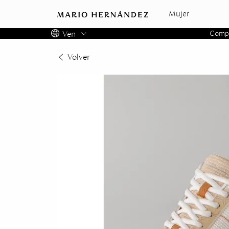
Mujer
Ven
Compra
Colombia
Volver
Panama
USA
Costa Rica