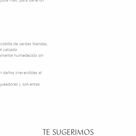
guste más, para darle un
cobilla de cerdas blandas,
l calzado.
eramente humedecido sin
 daños irreversibles al
queadores y solventes.
TE SUGERIMOS