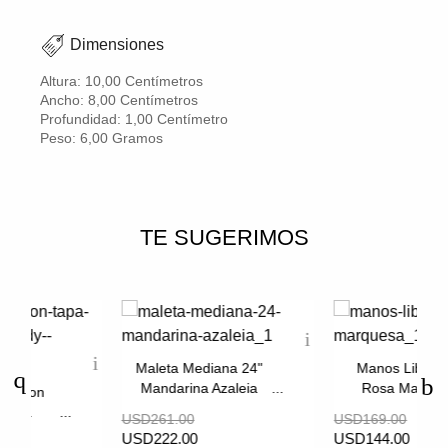
Dimensiones
Altura: 10,00 Centímetros
Ancho: 8,00 Centímetros
Profundidad: 1,00 Centímetro
Peso: 6,00 Gramos
TE SUGERIMOS
Maleta Mediana 24"
Manos Libres 
Mandarina Azaleia
Rosa Marque
res Con
yorca
USD261.00
USD169.00
aryrose
USD222.00
USD144.00