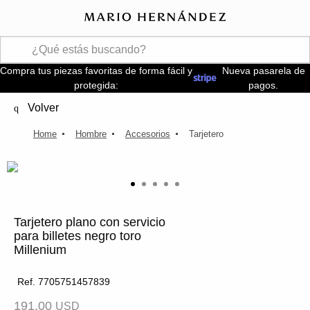
Compra tus piezas favoritas de forma fácil y
Nueva pasarela de
protegida:
pagos.
Volver
Hombre
Accesorios
Tarjetero
Tarjetero plano con servicio
para billetes negro toro
Millenium
Ref. 7705751457839
191.00
USD