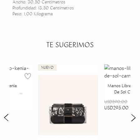
Ancho: 30,50 Centímetros
Profundidad: 13,50 Centímetros
Peso: 1,00 Kilograma
TE SUGERIMOS
no Kenia
Manos Libres Isl
roma
De Sol Carna
USD590.00
USD295.00