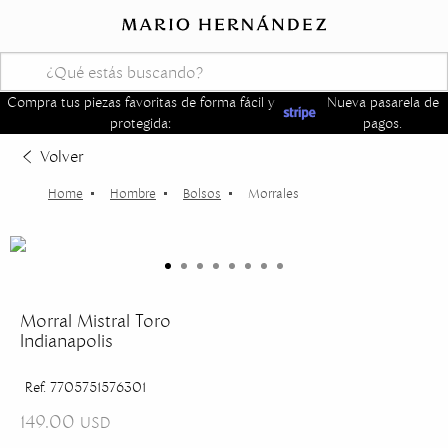
Compra tus piezas favoritas de forma fácil y
Nueva pasarela de
protegida:
pagos.
Volver
Hombre
Bolsos
Morrales
Morral Mistral Toro
Indianapolis
Ref. 7705751576301
149.00
USD