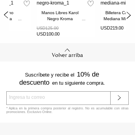
Mediano
Manos Libres Karol
Billetera Cande
ixtura
Negro Kroma
Mediana Miel Mi
USD219.00
USD125.00
USD100.00
Volver arriba
10% de
Suscríbete y recibe el
descuento
en tu siguiente compra.
* Aplica en la primera compra posterior al registro. No es acumulable con otras
promociones. Exclusivo Online.