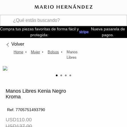
Compra tus piezas favoritas de forma fácil y
Nueva pasarela de
protegida:
pagos.
Volver
Mujer
Bolsos
Manos
Libres
Manos Libres Kenia Negro
Kroma
Ref. 7705751493790
USD110.00
USD137.00