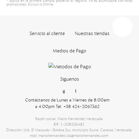
* Aplica en la primera compra posterior al registro. No es acumulable con otras
promociones. Exclusivo Online.
Servicio al cliente
Nuestras tiendas
Medios de Pago
Siguenos
Contáctanos de Lunes a Viernes de 8:00am
a 4:00pm Tel: +58 424-2067362
Razón social: Mario Hernández Venezuela
RIF: J-308206482
Dirección: Urb. El Marqués – Boleita Sur, municipio Sucre, Caracas, Venezuela
mail: mariohernandezvzla@mariohernandez.com