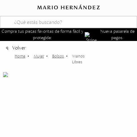
Compra tus piezas favoritas de forma fácil y
Nueva pasarela de
protegida:
pagos.
Volver
Mujer
Bolsos
Manos
Libres