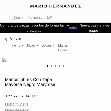
Compra tus piezas favoritas de forma fácil y
Nueva pasarela de
protegida:
pagos.
Volver
Mujer
Bolsos
Manos
Libres
Manos Libres Con Tapa
Mayorca Negro Maryrose
Ref. 7705751487799
USD217.00
USD241.00