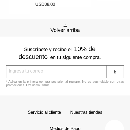
t
USD98.00
Volver arriba
10% de
Suscríbete y recibe el
descuento
en tu siguiente compra.
* Aplica en la primera compra posterior al registro. No es acumulable con otras
promociones. Exclusivo Online.
Servicio al cliente
Nuestras tiendas
Medios de Pago