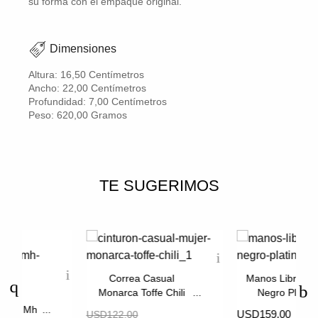
su forma con el empaque original.
Dimensiones
Altura: 16,50 Centímetros
Ancho: 22,00 Centímetros
Profundidad: 7,00 Centímetros
Peso: 620,00 Gramos
TE SUGERIMOS
Correa Casual
Manos Libres V
Monarca Toffe Chili
Negro Platin
 Tres
 Toro Mh
USD159.00
USD122.00