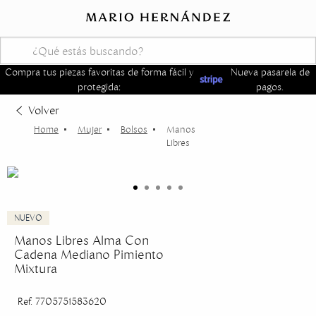
Compra tus piezas favoritas de forma fácil y
Nueva pasarela de
protegida:
pagos.
Volver
Mujer
Bolsos
Manos
Libres
Manos Libres Alma Con
Cadena Mediano Pimiento
Mixtura
Ref. 7705751583620