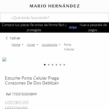
Compra tus piezas favoritas de forma fácil y
Nueva pasarela de
protegida:
pagos.
Volver
Mujer
Accesorios
Porta
Celular
Estuche Porta Celular Praga
Corazones De Dos Debilzan
Ref. 7705751505899
USD280.00
USD329.00