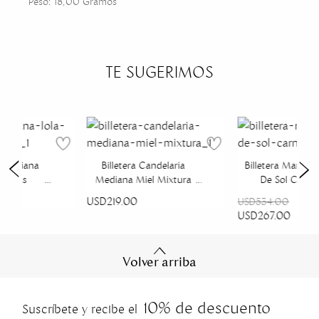
Peso: 18,00 Gramos
TE SUGERIMOS
la Mediana
Billetera Candelaria
Billetera Manuel
iposas
Mediana Miel Mixtura
De Sol Carna
USD219.00
USD534.00
USD267.00
Volver arriba
10% de descuento
Suscríbete y recibe el