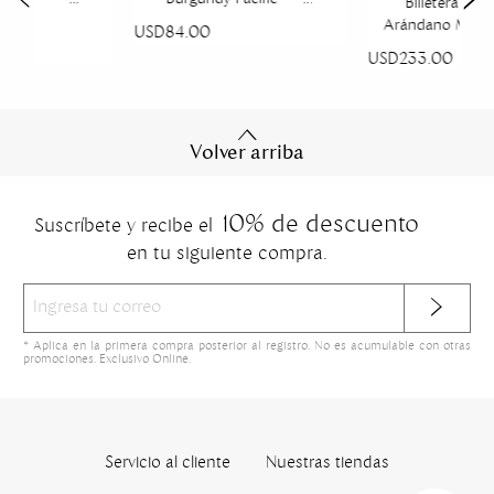
Billetera Deni
Arándano Metal
USD84.00
Fontana
USD233.00
Volver arriba
10% de descuento
Suscríbete y recibe el
en tu siguiente compra.
* Aplica en la primera compra posterior al registro. No es acumulable con otras
promociones. Exclusivo Online.
Servicio al cliente
Nuestras tiendas