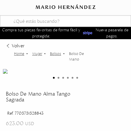
Compra tus piezas favoritas de forma fácil y
Nueva pasarela de
protegida:
pagos.
Volver
Mujer
Bolsos
Bolso De
Mano
Bolso De Mano Alma Tango
Sagrada
Ref. 7705751528843
623.00
USD