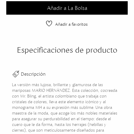
Añadir a La Bolsa
Añadir a favoritos
Especificaciones de producto
Descripción
La versión más lujosa, brillante y glamurosa de las
mariposas MARIO HERNÁNDEZ. Esta colección, cocreada
con Mr. Bling, el artista colombiano que trabaja con
cristales de colores, lleva este elemento icónico y al
monograma MH a su expresión más sublime. Una obra
maestra de la moda, que acoge los más nobles materiales
para asegurar su perdurabilidad en el tiempo: desde el
cuero que le da forma, hasta los herrajes (hebillas y
cierres), que son meticulosamente diseñados para