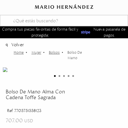
Compra tus piezas favoritas de forma fácil y
Nueva pasarela de
protegida:
pagos.
Volver
Mujer
Bolsos
Bolso De
Mano
Bolso De Mano Alma Con
Cadena Toffe Sagrada
Ref. 7705751558123
707.00
USD