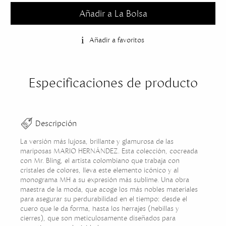
Añadir a La Bolsa
Añadir a favoritos
Especificaciones de producto
Descripción
La versión más lujosa, brillante y glamurosa de las
mariposas MARIO HERNÁNDEZ. Esta colección, cocreada
con Mr. Bling, el artista colombiano que trabaja con
cristales de colores, lleva este elemento icónico y al
monograma MH a su expresión más sublime. Una obra
maestra de la moda, que acoge los más nobles materiales
para asegurar su perdurabilidad en el tiempo: desde el
cuero que le da forma, hasta los herrajes (hebillas y
cierres), que son meticulosamente diseñados para