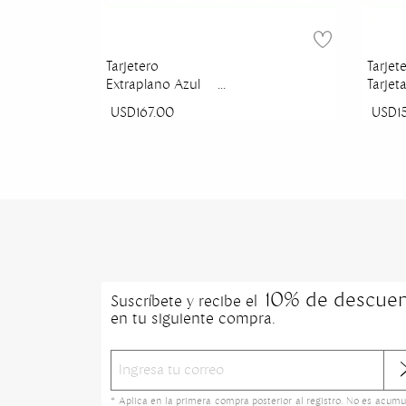
Tarjetero
Tarjet
Extraplano Azul
Tarjet
Royal Millenium
Beige 
USD167.00
USD1
Básic
10% de descue
Suscríbete y recibe el
en tu siguiente compra.
* Aplica en la primera compra posterior al registro. No es acumu