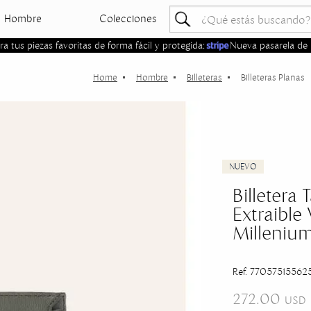
Hombre
Colecciones
 tus piezas favoritas de forma fácil y protegida:
Nueva pasarela de 
Hombre
Billeteras
Billeteras Planas
Billetera 
Extraible
Milleniu
Ref. 77057515562
272.00
USD