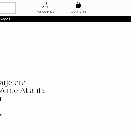
Mi cuenta
Comprar
pagos.
Tarjetero
 Verde Atlanta
m
59