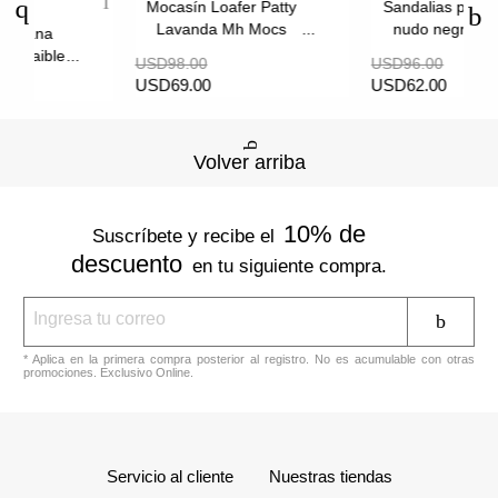
Mocasín Loafer Patty
Sandalias plana
Lavanda Mh Mocs
nudo negro B
traplana
 Extraible
USD98.00
USD96.00
Esencial
USD69.00
USD62.00
Volver arriba
10% de
Suscríbete y recibe el
descuento
en tu siguiente compra.
* Aplica en la primera compra posterior al registro. No es acumulable con otras
promociones. Exclusivo Online.
Servicio al cliente
Nuestras tiendas