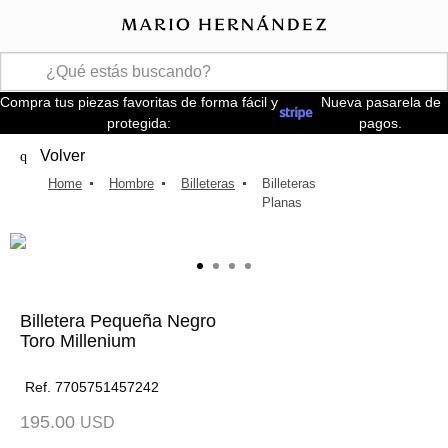
Compra tus piezas favoritas de forma fácil y
Nueva pasarela de
protegida:
pagos.
Volver
Hombre
Billeteras
Billeteras
Planas
Billetera Pequeña Negro
Toro Millenium
Ref. 7705751457242
195.00
USD