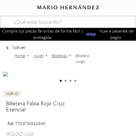
Compra tus piezas favoritas de forma fácil y
Nueva pasarela de
protegida:
pagos.
Volver
Mujer
Billeteras
Billetera
Larga
Billetera Fabia Rojo Cruz
Esencial
Ref. 7705751543549
193.00
USD