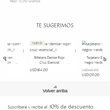
Peso: 12,00 Gramos
TE SUGERIMOS
lanas con
Billetera Denise Rojo
Tarjetero Extra
o Beach
Cruz Esencial
Negro Verde Mil
USD184.00
USD143.00
USD129.00
Volver arriba
10% de descuento
Suscríbete y recibe el